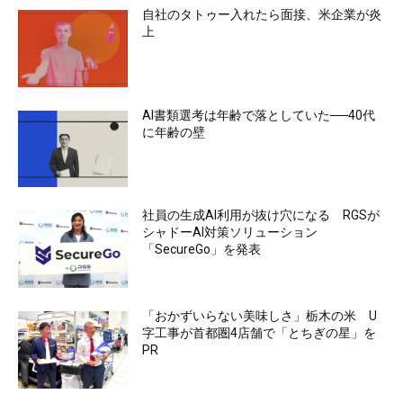
自社のタトゥー入れたら面接、米企業が炎
上
AI書類選考は年齢で落としていた──40代
に年齢の壁
社員の生成AI利用が抜け穴になる RGSが
シャドーAI対策ソリューション
「SecureGo」を発表
「おかずいらない美味しさ」栃木の米 U
字工事が首都圏4店舗で「とちぎの星」を
PR