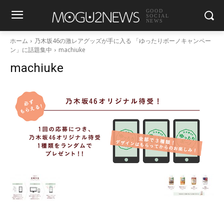
GOOD
SOCIAL
NEWS
ホーム
乃木坂46の激レアグッズが手に入る 「ゆったりボーノキャンペー
ン」に話題集中
machiuke
machiuke