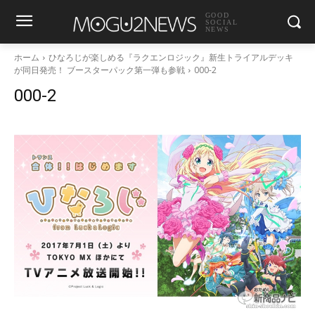
GOOD
SOCIAL
NEWS
ホーム
ひなろじが楽しめる『ラクエンロジック』新生トライアルデッキ
が同日発売！ ブースターパック第一弾も参戦
000-2
000-2