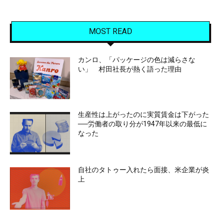
MOST READ
カンロ、「パッケージの色は減らさな
い」 村田社長が熱く語った理由
生産性は上がったのに実質賃金は下がった
──労働者の取り分が1947年以来の最低に
なった
自社のタトゥー入れたら面接、米企業が炎
上