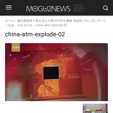
GOOD
SOCIAL
NEWS
ホーム
銀行残高見て落ち込んだ男がATMを爆破 現金取り出し口にガソリ
ン注ぎ、火を点ける
china-atm-explode-02
china-atm-explode-02