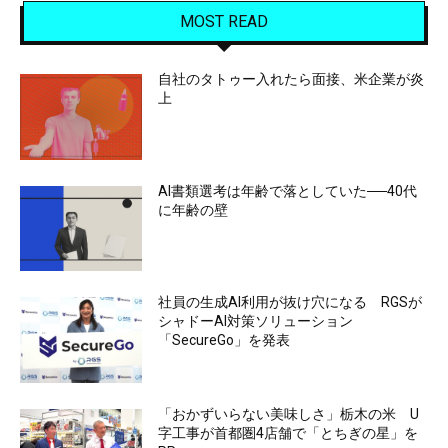
MOST READ
自社のタトゥー入れたら面接、米企業が炎
上
AI書類選考は年齢で落としていた──40代
に年齢の壁
社員の生成AI利用が抜け穴になる RGSが
シャドーAI対策ソリューション
「SecureGo」を発表
「おかずいらない美味しさ」栃木の米 U
字工事が首都圏4店舗で「とちぎの星」を