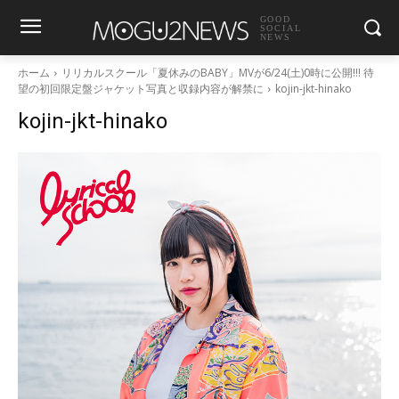
GOOD
SOCIAL
NEWS
ホーム
リリカルスクール「夏休みのBABY」MVが6/24(土)0時に公開!!! 待
望の初回限定盤ジャケット写真と収録内容が解禁に
kojin-jkt-hinako
kojin-jkt-hinako