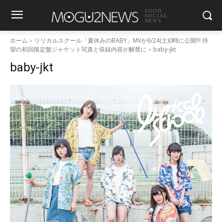
GOOD
SOCIAL
NEWS
ホーム
リリカルスクール「夏休みのBABY」MVが6/24(土)0時に公開!!! 待
望の初回限定盤ジャケット写真と収録内容が解禁に
baby-jkt
baby-jkt