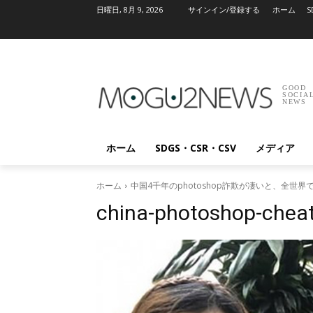
日曜日, 8月 9, 2026
サインイン/登録する
ホーム
S
GOOD
SOCIA
NEWS
ホーム
SDGS・CSR・CSV
メディア
ホーム
中国4千年のphotoshop詐欺が凄いと、全世
china-photoshop-cheat