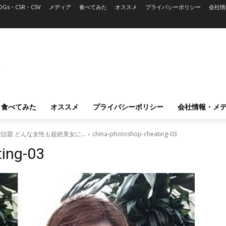
DGs・CSR・CSV
メディア
食べてみた
オススメ
プライバシーポリシー
会社情
L
食べてみた
オススメ
プライバシーポリシー
会社情報・メ
界で話題 どんな女性も超絶美女に…
china-photoshop-cheating-03
ing-03