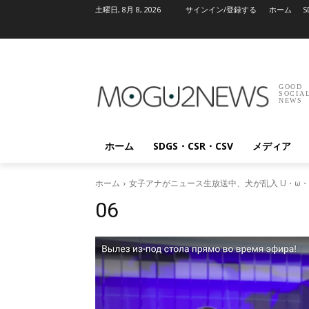
土曜日, 8月 8, 2026
サインイン/登録する
ホーム
S
GOOD
SOCIA
NEWS
ホーム
SDGS・CSR・CSV
メディア
ホーム
女子アナがニュース生放送中、犬が乱入 U・ω・U
06