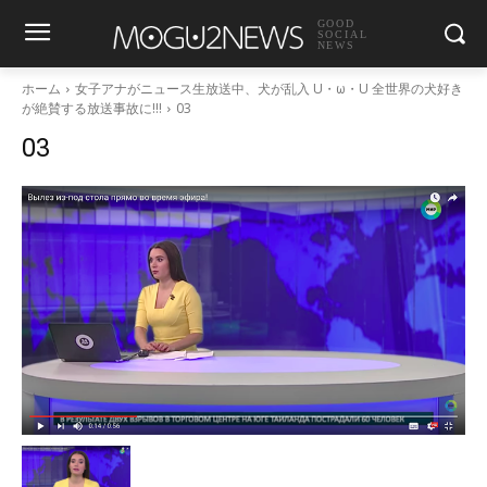
GOOD
SOCIAL
NEWS
ホーム
女子アナがニュース生放送中、犬が乱入 U・ω・U 全世界の犬好き
が絶賛する放送事故に!!!
03
03