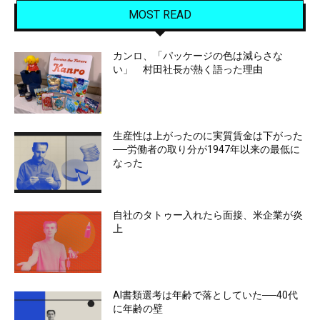
MOST READ
カンロ、「パッケージの色は減らさな
い」 村田社長が熱く語った理由
生産性は上がったのに実質賃金は下がった
──労働者の取り分が1947年以来の最低に
なった
自社のタトゥー入れたら面接、米企業が炎
上
AI書類選考は年齢で落としていた──40代
に年齢の壁