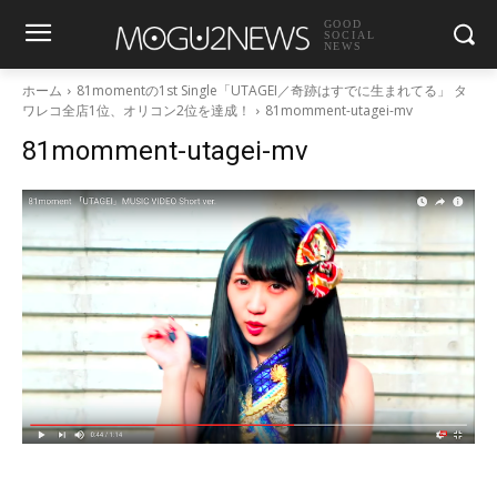
GOOD
SOCIAL
NEWS
ホーム
81momentの1st Single「UTAGEI／奇跡はすでに生まれてる」 タ
ワレコ全店1位、オリコン2位を達成！
81momment-utagei-mv
81momment-utagei-mv