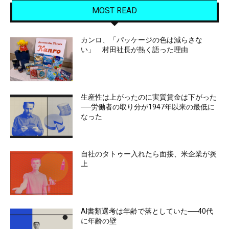
MOST READ
カンロ、「パッケージの色は減らさな
い」 村田社長が熱く語った理由
生産性は上がったのに実質賃金は下がった
──労働者の取り分が1947年以来の最低に
なった
自社のタトゥー入れたら面接、米企業が炎
上
AI書類選考は年齢で落としていた──40代
に年齢の壁