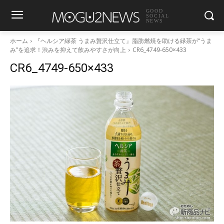
GOOD
SOCIAL
NEWS
ホーム
『ヘルシア緑茶 うまみ贅沢仕立て』脂肪燃焼を助ける緑茶が“うま
み”を追求！渋みを抑えて飲みやすさが向上
CR6_4749-650×433
CR6_4749-650×433