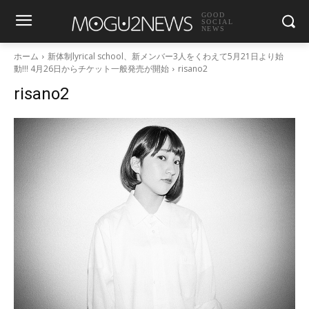
GOOD
SOCIAL
NEWS
ホーム
新体制lyrical school、新メンバー3人をくわえて5月21日より始
動!!! 4月26日からチケット一般発売が開始
risano2
risano2