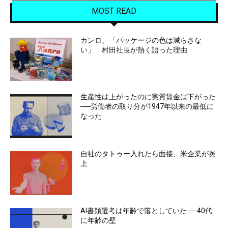
MOST READ
カンロ、「パッケージの色は減らさな
い」 村田社長が熱く語った理由
生産性は上がったのに実質賃金は下がった
──労働者の取り分が1947年以来の最低に
なった
自社のタトゥー入れたら面接、米企業が炎
上
AI書類選考は年齢で落としていた──40代
に年齢の壁