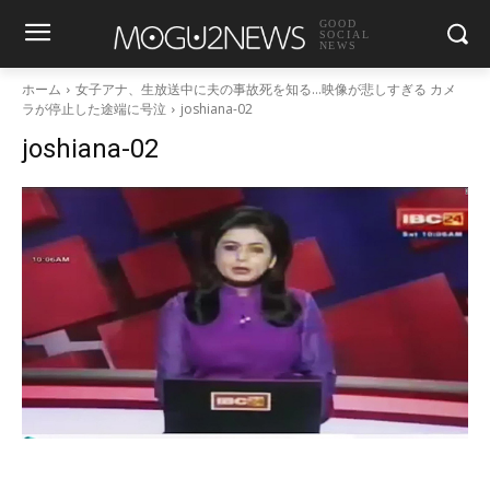
GOOD
SOCIAL
NEWS
ホーム
女子アナ、生放送中に夫の事故死を知る…映像が悲しすぎる カメ
ラが停止した途端に号泣
joshiana-02
joshiana-02