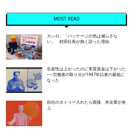
MOST READ
カンロ、「パッケージの色は減らさな
い」 村田社長が熱く語った理由
生産性は上がったのに実質賃金は下がった
──労働者の取り分が1947年以来の最低に
なった
自社のタトゥー入れたら面接、米企業が炎
上