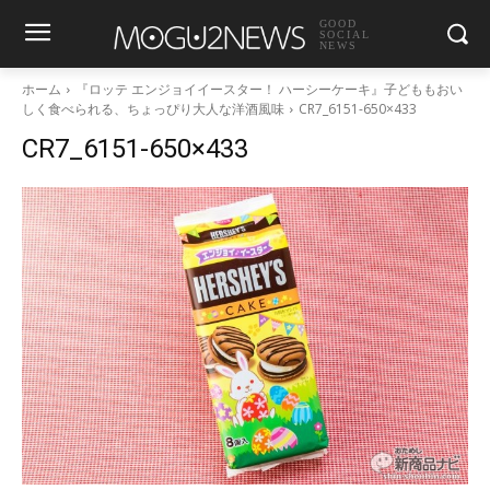
GOOD
SOCIAL
NEWS
ホーム
『ロッテ エンジョイイースター！ ハーシーケーキ』子どももおい
しく食べられる、ちょっぴり大人な洋酒風味
CR7_6151-650×433
CR7_6151-650×433