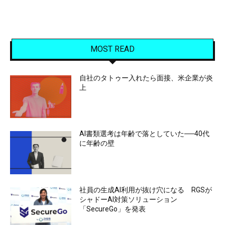
MOST READ
自社のタトゥー入れたら面接、米企業が炎
上
AI書類選考は年齢で落としていた──40代
に年齢の壁
社員の生成AI利用が抜け穴になる RGSが
シャドーAI対策ソリューション
「SecureGo」を発表