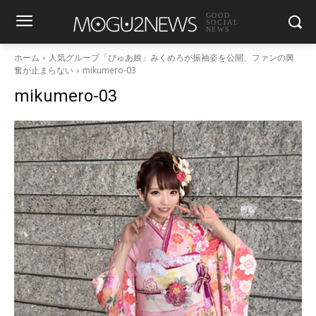
GOOD
SOCIAL
NEWS
ホーム
人気グループ「ぴゅあ娘」みくめろが振袖姿を公開、ファンの興
奮が止まらない
mikumero-03
mikumero-03