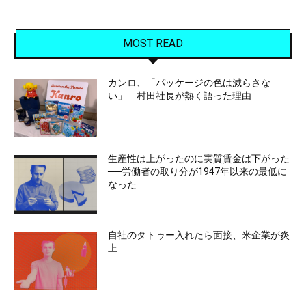
MOST READ
カンロ、「パッケージの色は減らさな
い」 村田社長が熱く語った理由
生産性は上がったのに実質賃金は下がった
──労働者の取り分が1947年以来の最低に
なった
自社のタトゥー入れたら面接、米企業が炎
上