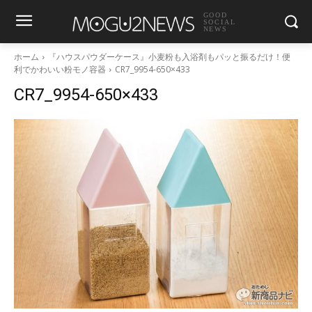
GOOD
SOCIAL
NEWS
ホーム
『ハウスパウダーケース』小麦粉も入浴剤もパッと振るだけ！便
利でかわいい粉モノ容器
CR7_9954-650×433
CR7_9954-650×433