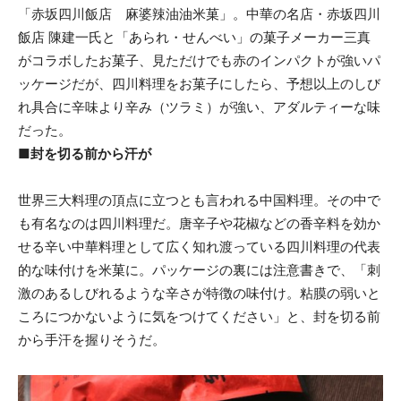
「赤坂四川飯店 麻婆辣油油米菓」。中華の名店・赤坂四川
飯店 陳建一氏と「あられ・せんべい」の菓子メーカー三真
がコラボしたお菓子、見ただけでも赤のインパクトが強いパ
ッケージだが、四川料理をお菓子にしたら、予想以上のしび
れ具合に辛味より辛み（ツラミ）が強い、アダルティーな味
だった。
■封を切る前から汗が
世界三大料理の頂点に立つとも言われる中国料理。その中で
も有名なのは四川料理だ。唐辛子や花椒などの香辛料を効か
せる辛い中華料理として広く知れ渡っている四川料理の代表
的な味付けを米菓に。パッケージの裏には注意書きで、「刺
激のあるしびれるような辛さが特徴の味付け。粘膜の弱いと
ころにつかないように気をつけてください」と、封を切る前
から手汗を握りそうだ。