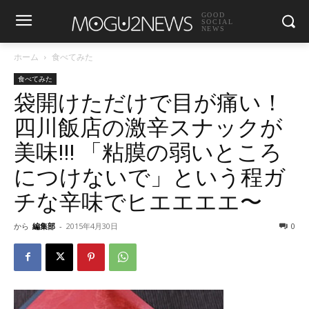
GOOD
SOCIAL
NEWS
ホーム
食べてみた
食べてみた
袋開けただけで目が痛い！
四川飯店の激辛スナックが
美味!!! 「粘膜の弱いところ
につけないで」という程ガ
チな辛味でヒエエエエ〜
から
編集部
-
2015年4月30日
0