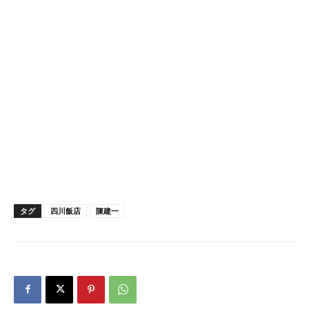
タグ
四川飯店
陳建一