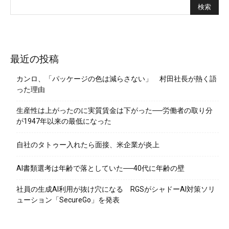
最近の投稿
カンロ、「パッケージの色は減らさない」 村田社長が熱く語
った理由
生産性は上がったのに実質賃金は下がった──労働者の取り分
が1947年以来の最低になった
自社のタトゥー入れたら面接、米企業が炎上
AI書類選考は年齢で落としていた──40代に年齢の壁
社員の生成AI利用が抜け穴になる RGSがシャドーAI対策ソリ
ューション「SecureGo」を発表