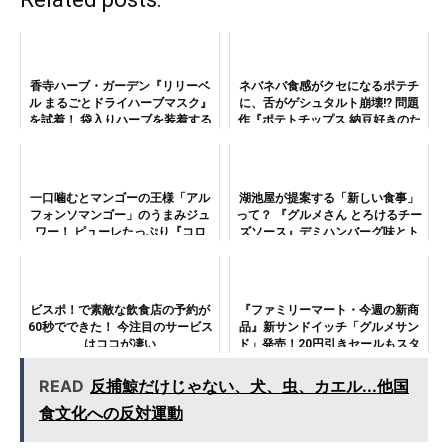
香寺ハーブ・ガーデン『リリーベ
ネバネバ食感がクセになるポテチ
ル まるごとドライハーブマスク』
に、舌がゲシュタルト崩壊!? 問題
を試着！ 袋入りハーブを装着する
作『ポテトチップス 納豆好きのた
新発想
めの納豆味』
一口噛むとマンゴーの王様「アル
湖池屋が提案する「新しい食事」
フォンソマンゴー」のうまみジュ
って？ 『グルメさん とろけるチー
ワー！ ピューレたっぷり『コロ
ズソース』デミハンバーグ味とト
ロ マンゴー』は食べ方いろい
マトボロネーゼ味を食べ比べてみ
ろ！
た！
ビスポ！で素敵な飲食店の予約が
『ファミリーマート・今週の新商
60秒でできた！ 今注目のサービス
品』新サンドイッチ「グルメサン
はココが凄い
ド」発売！20円引きセールもスタ
ート
READ
反捕鯨だけじゃない、犬、虫、カエル...他国
食文化への反対運動