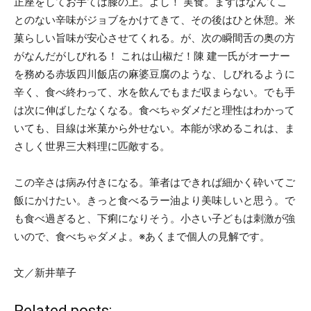
正座をしてお手ては膝の上。よし！ 実食。まずはなんてこ
とのない辛味がジョブをかけてきて、その後はひと休憩。米
菓らしい旨味が安心させてくれる。が、次の瞬間舌の奥の方
がなんだがしびれる！ これは山椒だ！陳 建一氏がオーナー
を務める赤坂四川飯店の麻婆豆腐のような、しびれるように
辛く、食べ終わって、水を飲んでもまだ収まらない。でも手
は次に伸ばしたなくなる。食べちゃダメだと理性はわかって
いても、目線は米菓から外せない。本能が求めるこれは、ま
さしく世界三大料理に匹敵する。
この辛さは病み付きになる。筆者はできれば細かく砕いてご
飯にかけたい。きっと食べるラー油より美味しいと思う。で
も食べ過ぎると、下痢になりそう。小さい子どもは刺激が強
いので、食べちゃダメよ。※あくまで個人の見解です。
文／新井華子
Related posts: