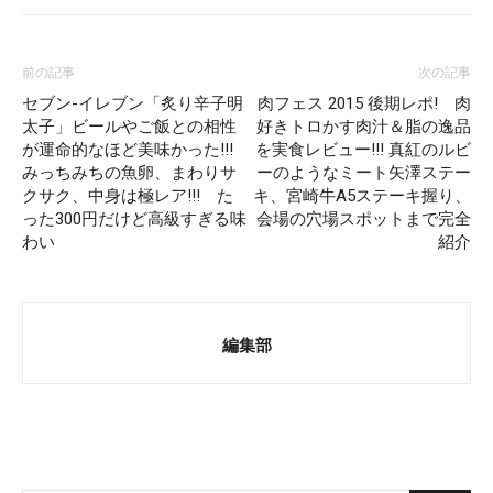
前の記事
次の記事
セブン-イレブン「炙り辛子明
肉フェス 2015 後期レポ! 肉
太子」ビールやご飯との相性
好きトロかす肉汁＆脂の逸品
が運命的なほど美味かった!!!
を実食レビュー!!! 真紅のルビ
みっちみちの魚卵、まわりサ
ーのようなミート矢澤ステー
クサク、中身は極レア!!! た
キ、宮崎牛A5ステーキ握り、
った300円だけど高級すぎる味
会場の穴場スポットまで完全
わい
紹介
編集部