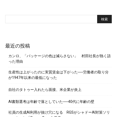
最近の投稿
カンロ、「パッケージの色は減らさない」 村田社長が熱く語
った理由
生産性は上がったのに実質賃金は下がった──労働者の取り分
が1947年以来の最低になった
自社のタトゥー入れたら面接、米企業が炎上
AI書類選考は年齢で落としていた──40代に年齢の壁
社員の生成AI利用が抜け穴になる RGSがシャドーAI対策ソリ