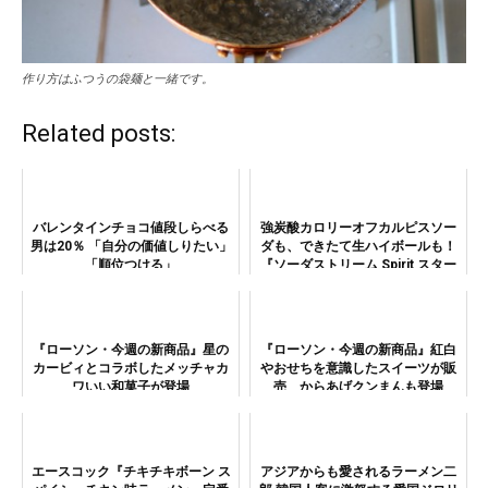
作り方はふつうの袋麺と一緒です。
Related posts:
バレンタインチョコ値段しらべる
強炭酸カロリーオフカルピスソー
男は20％ 「自分の価値しりたい」
ダも、できたて生ハイボールも！
「順位つける」
『ソーダストリーム Spirit スター
ターキット』でホームパーティー
はより盛り上がる
『ローソン・今週の新商品』星の
『ローソン・今週の新商品』紅白
カービィとコラボしたメッチャカ
やおせちを意識したスイーツが販
ワいい和菓子が登場
売 からあげクンまんも登場
エースコック『チキチキボーン ス
アジアからも愛されるラーメン二