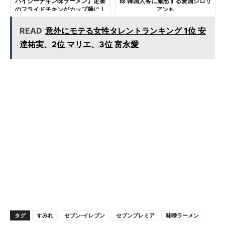
パイシーチキン味ラーメン』定番
郎 韓国人客に激怒する愛国ジロリ
のフライドチキンがカップ麺に！
アンも
READ
意外にモテる女性タレントランキング 1位 安
達祐実、2位 マリエ、3位 富永愛
タグ
すみれ
セブン-イレブン
セブンプレミア
味噌ラーメン