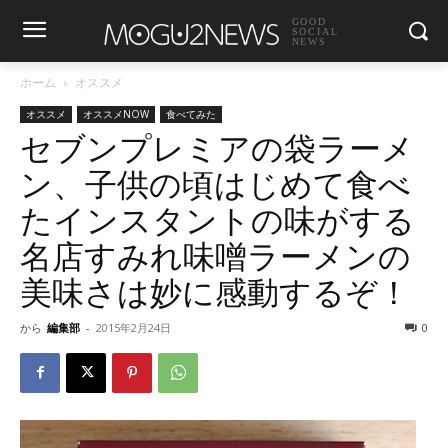
GOOD
SOCIAL
NEWS
ホーム
オススメ
オススメ
オススメNOW
食べてみた
セブンプレミアの袋ラーメ
ン、子供の頃はじめて食べ
たインスタントの味がする
名店すみれ味噌ラーメンの
美味さは妙に感動するぞ！
から
編集部
-
2015年2月24日
0