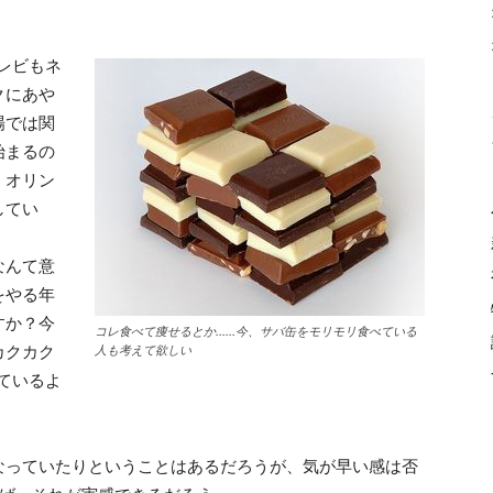
レビもネ
クにあや
場では関
始まるの
、オリン
してい
なんて意
をやる年
すか？今
コレ食べて痩せるとか……今、サバ缶をモリモリ食べている
カクカク
人も考えて欲しい
ているよ
なっていたりということはあるだろうが、気が早い感は否