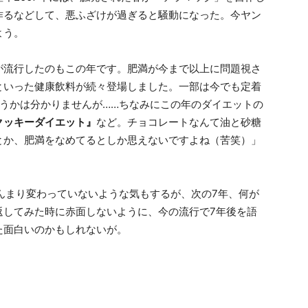
作るなどして、悪ふざけが過ぎると騒動になった。今ヤン
よう。
が流行したのもこの年です。肥満が今まで以上に問題視さ
といった健康飲料が続々登場しました。一部は今でも定着
うかは分かりませんが……ちなみにこの年のダイエットの
クッキーダイエット』
など。チョコレートなんて油と砂糖
とか、肥満をなめてるとしか思えないですよね（苦笑）」
んまり変わっていないような気もするが、次の7年、何が
返してみた時に赤面しないように、今の流行で7年後を語
た面白いのかもしれないが。