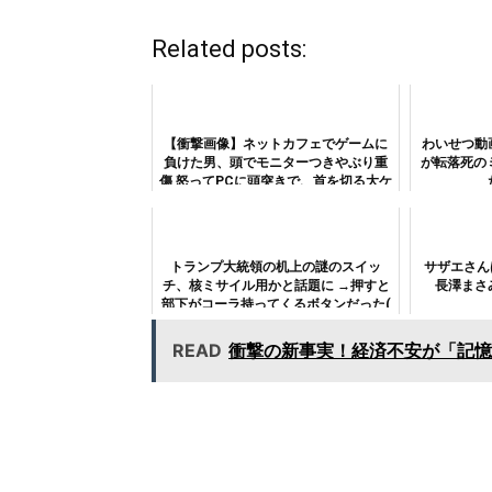
Related posts:
【衝撃画像】ネットカフェでゲームに
わいせつ動
負けた男、頭でモニターつきやぶり重
が転落死の
傷 怒ってPCに頭突きで、首を切る大ケ
ガ
トランプ大統領の机上の謎のスイッ
サザエさん
チ、核ミサイル用かと話題に →押すと
長澤まさ
部下がコーラ持ってくるボタンだった(
^ω^)_U
READ
衝撃の新事実！経済不安が「記憶