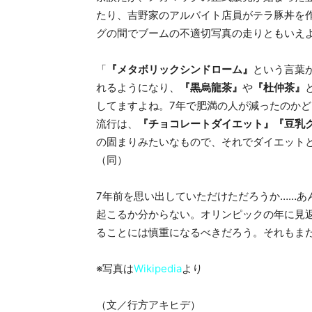
たり、吉野家のアルバイト店員がテラ豚丼を
グの間でブームの不適切写真の走りともいえ
「
『メタボリックシンドローム』
という言葉
れるようになり、
『黒烏龍茶』
や
『杜仲茶』
してますよね。7年で肥満の人が減ったのかど
流行は、
『チョコレートダイエット』『豆乳
の固まりみたいなもので、それでダイエット
（同）
7年前を思い出していただけただろうか……あ
起こるか分からない。オリンピックの年に見
ることには慎重になるべきだろう。それもま
※写真は
Wikipedia
より
（文／行方アキヒデ）