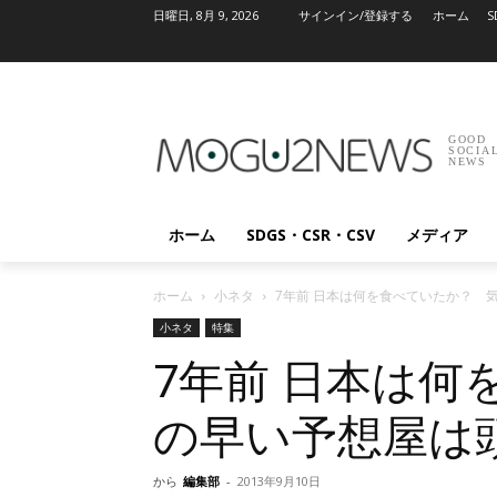
日曜日, 8月 9, 2026
サインイン/登録する
ホーム
S
GOOD
SOCIA
NEWS
ホーム
SDGS・CSR・CSV
メディア
ホーム
小ネタ
7年前 日本は何を食べていたか？ 
小ネタ
特集
7年前 日本は何
の早い予想屋は
から
編集部
-
2013年9月10日