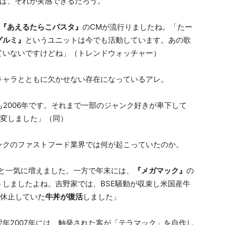
れば、それが実感できるだろう。
『あえるたらこパスタ』
のCMが流行りましたね。「たー
グルミ』
というユニットは今でも活動しています。あの歌
ていないですけどね」（トレンドウォッチャー）
キャラとともに欠かせない存在になっているアレ。
も2006年です。それまで一部のジャンク好きが卑下して
変しました」（同）
ンクのファストフード業界では何が起こっていたのか。
目と一気に増えました。一方で年末には、
『メガマック』
の
しましたよね。吉野家では、BSE騒動が収束し米国産牛
を休止していた
牛丼が復活
しました」
年2007年には、触発された客が「テラマック」を自作し