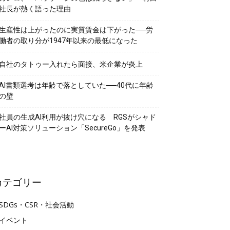
社長が熱く語った理由
生産性は上がったのに実質賃金は下がった──労
働者の取り分が1947年以来の最低になった
自社のタトゥー入れたら面接、米企業が炎上
AI書類選考は年齢で落としていた──40代に年齢
の壁
社員の生成AI利用が抜け穴になる RGSがシャド
ーAI対策ソリューション「SecureGo」を発表
カテゴリー
SDGs・CSR・社会活動
イベント