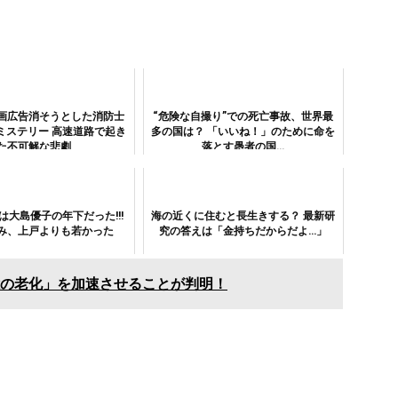
画広告消そうとした消防士
“危険な自撮り”での死亡事故、世界最
ミステリー 高速道路で起き
多の国は？ 「いいね！」のために命を
た不可解な悲劇
落とす愚者の国…
は大島優子の年下だった!!!
海の近くに住むと長生きする？ 最新研
み、上戸よりも若かった
究の答えは「金持ちだからだよ…」
の老化」を加速させることが判明！