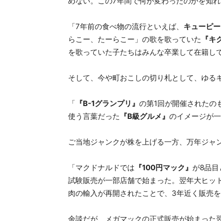
めない。この7年間で何が変わったのかを知
「7年前の食べ物の流行といえば、
キューピー
らこー、たーらこー」の歌を歌っていた
『キ
を歌っていた子たちはみんな卒業して在籍し
そして、今や町おこしの切り札として、ゆる
「
『B-1グランプリ』
の第1回が開催されたの
使う言葉だった
『B級グルメ』
のイメージが一
ご当地ジャンクが株を上げる一方、万年ジャ
「マクドナルドでは
『100円マック』
が8品
試験販売が一部店舗で始まった。翌年大ヒット
肉の輸入が再開されたことで、3年近く販売
余談だが、メガマックの正式販売が始まった翌