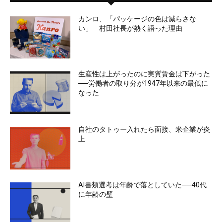
カンロ、「パッケージの色は減らさな
い」 村田社長が熱く語った理由
生産性は上がったのに実質賃金は下がった
──労働者の取り分が1947年以来の最低に
なった
自社のタトゥー入れたら面接、米企業が炎
上
AI書類選考は年齢で落としていた──40代
に年齢の壁