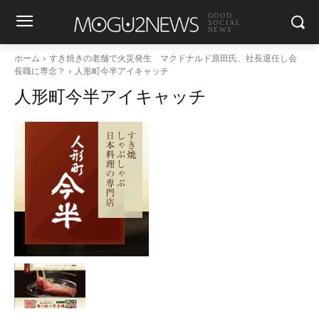
GOOD
SOCIAL
NEWS
ホーム
すき焼きの老舗で火災発生 マクドナルド原田氏、社長退任し会
長職に専念？
人形町今半アイキャッチ
人形町今半アイキャッチ