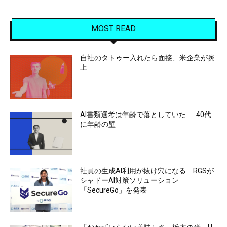
MOST READ
自社のタトゥー入れたら面接、米企業が炎
上
AI書類選考は年齢で落としていた──40代
に年齢の壁
社員の生成AI利用が抜け穴になる RGSが
シャドーAI対策ソリューション
「SecureGo」を発表