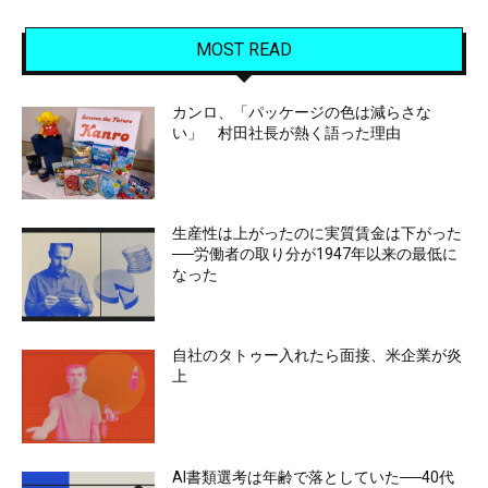
MOST READ
カンロ、「パッケージの色は減らさな
い」 村田社長が熱く語った理由
生産性は上がったのに実質賃金は下がった
──労働者の取り分が1947年以来の最低に
なった
自社のタトゥー入れたら面接、米企業が炎
上
AI書類選考は年齢で落としていた──40代