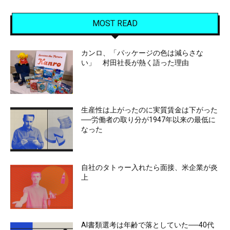
MOST READ
カンロ、「パッケージの色は減らさな
い」 村田社長が熱く語った理由
生産性は上がったのに実質賃金は下がった
──労働者の取り分が1947年以来の最低に
なった
自社のタトゥー入れたら面接、米企業が炎
上
AI書類選考は年齢で落としていた──40代