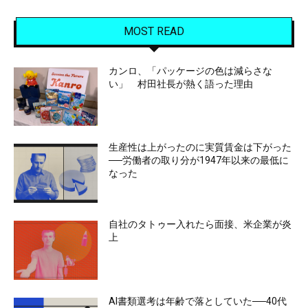
MOST READ
カンロ、「パッケージの色は減らさな
い」 村田社長が熱く語った理由
生産性は上がったのに実質賃金は下がった
──労働者の取り分が1947年以来の最低に
なった
自社のタトゥー入れたら面接、米企業が炎
上
AI書類選考は年齢で落としていた──40代