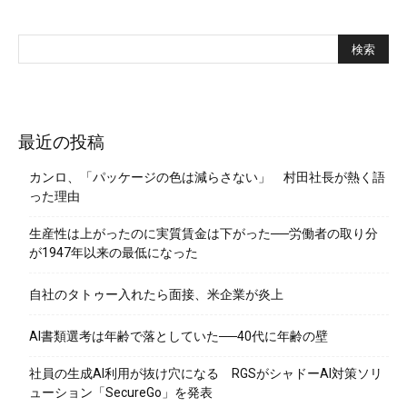
最近の投稿
カンロ、「パッケージの色は減らさない」 村田社長が熱く語
った理由
生産性は上がったのに実質賃金は下がった──労働者の取り分
が1947年以来の最低になった
自社のタトゥー入れたら面接、米企業が炎上
AI書類選考は年齢で落としていた──40代に年齢の壁
社員の生成AI利用が抜け穴になる RGSがシャドーAI対策ソリ
ューション「SecureGo」を発表