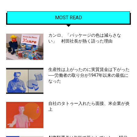
MOST READ
カンロ、「パッケージの色は減らさな
い」 村田社長が熱く語った理由
生産性は上がったのに実質賃金は下がった
──労働者の取り分が1947年以来の最低に
なった
自社のタトゥー入れたら面接、米企業が炎
上