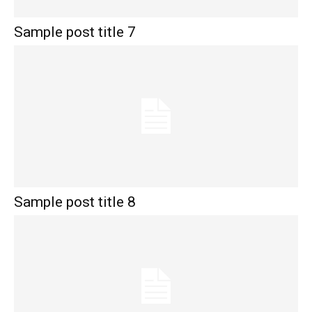
Sample post title 7
Sample post title 8