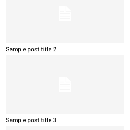
Sample post title 2
Sample post title 3