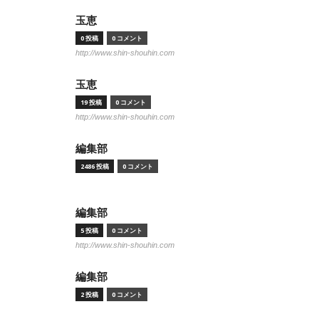
玉恵
0 投稿
0 コメント
http://www.shin-shouhin.com
玉恵
19 投稿
0 コメント
http://www.shin-shouhin.com
編集部
2486 投稿
0 コメント
編集部
5 投稿
0 コメント
http://www.shin-shouhin.com
編集部
2 投稿
0 コメント