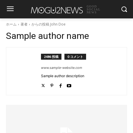
GOOD
SOCIAL
NEWS
ホーム
著者
からの投稿 John Doe
Sample author name
2486 投稿
0 コメント
www.sample-website.com
Sample author description