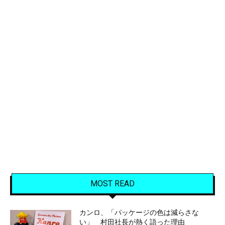
MOST READ
カンロ、「パッケージの色は減らさな
い」 村田社長が熱く語った理由