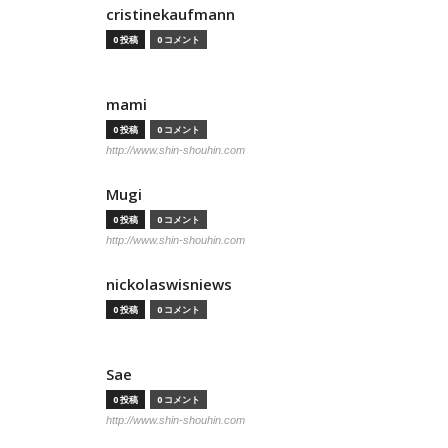
cristinekaufmann
0 投稿
0 コメント
mami
0 投稿
0 コメント
http://www.shin-shouhin.com
Mugi
0 投稿
0 コメント
http://www.shin-shouhin.com
nickolaswisniews
0 投稿
0 コメント
Sae
0 投稿
0 コメント
http://www.shin-shouhin.com