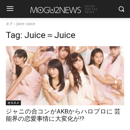
GOOD
SOCIAL
NEWS
タグ
Juice＝Juice
Tag:
Juice＝Juice
オススメ
ジャニの合コンがAKBからハロプロに 芸
能界の恋愛事情に大変化が!?