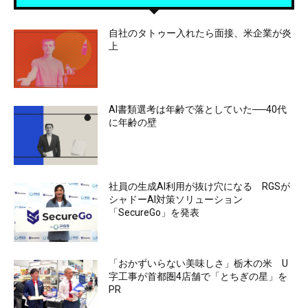
自社のタトゥー入れたら面接、米企業が炎
上
AI書類選考は年齢で落としていた──40代
に年齢の壁
社員の生成AI利用が抜け穴になる RGSが
シャドーAI対策ソリューション
「SecureGo」を発表
「おかずいらない美味しさ」栃木の米 U
字工事が首都圏4店舗で「とちぎの星」を
PR