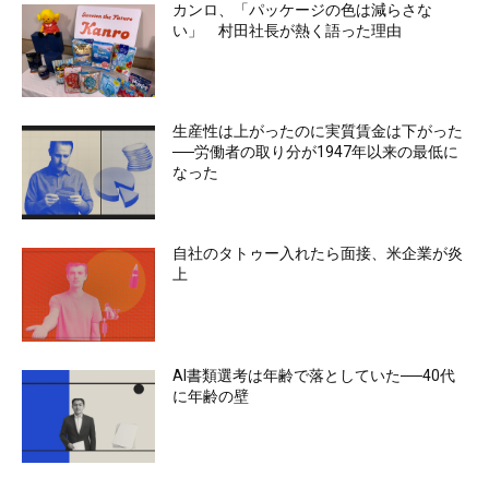
カンロ、「パッケージの色は減らさな
い」 村田社長が熱く語った理由
生産性は上がったのに実質賃金は下がった
──労働者の取り分が1947年以来の最低に
なった
自社のタトゥー入れたら面接、米企業が炎
上
AI書類選考は年齢で落としていた──40代
に年齢の壁