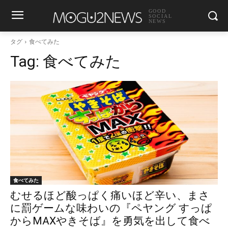
GOOD
SOCIAL
NEWS
タグ
食べてみた
Tag:
食べてみた
食べてみた
むせるほど酸っぱく痛いほど辛い、まさ
に罰ゲームな味わいの『ペヤング すっぱ
からMAXやきそば』を勇気を出して食べ