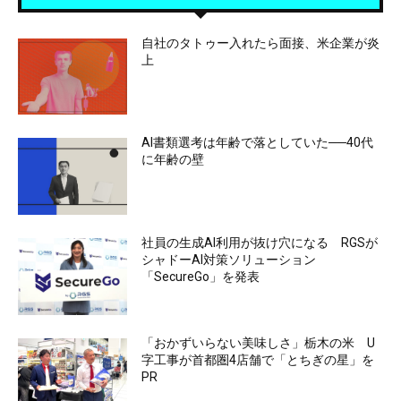
自社のタトゥー入れたら面接、米企業が炎
上
AI書類選考は年齢で落としていた──40代
に年齢の壁
社員の生成AI利用が抜け穴になる RGSが
シャドーAI対策ソリューション
「SecureGo」を発表
「おかずいらない美味しさ」栃木の米 U
字工事が首都圏4店舗で「とちぎの星」を
PR