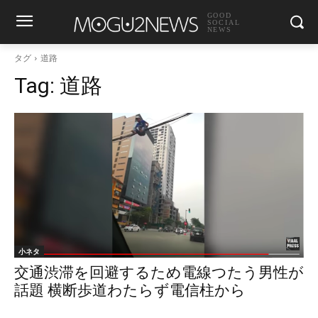
GOOD
SOCIAL
NEWS
タグ
道路
Tag:
道路
小ネタ
交通渋滞を回避するため電線つたう男性が
話題 横断歩道わたらず電信柱から