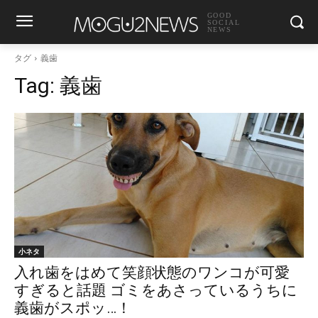
GOOD
SOCIAL
NEWS
タグ
義歯
Tag:
義歯
小ネタ
入れ歯をはめて笑顔状態のワンコが可愛
すぎると話題 ゴミをあさっているうちに
義歯がスポッ…！