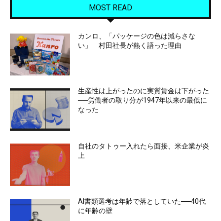
MOST READ
カンロ、「パッケージの色は減らさな
い」 村田社長が熱く語った理由
生産性は上がったのに実質賃金は下がった
──労働者の取り分が1947年以来の最低に
なった
自社のタトゥー入れたら面接、米企業が炎
上
AI書類選考は年齢で落としていた──40代
に年齢の壁