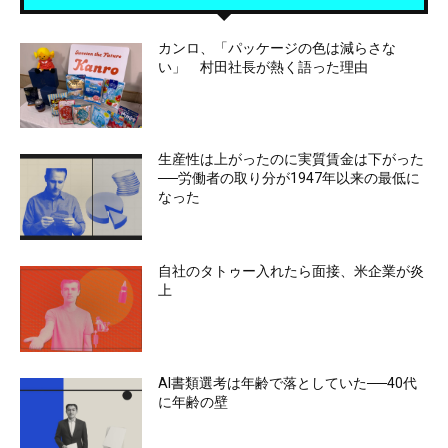
カンロ、「パッケージの色は減らさな
い」 村田社長が熱く語った理由
生産性は上がったのに実質賃金は下がった
──労働者の取り分が1947年以来の最低に
なった
自社のタトゥー入れたら面接、米企業が炎
上
AI書類選考は年齢で落としていた──40代
に年齢の壁