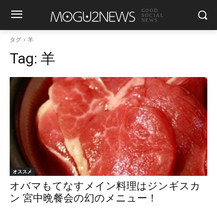
GOOD
SOCIAL
NEWS
タグ
羊
Tag:
羊
オススメ
オバマもてなすメイン料理はジンギスカ
ン 宮中晩餐会の幻のメニュー！