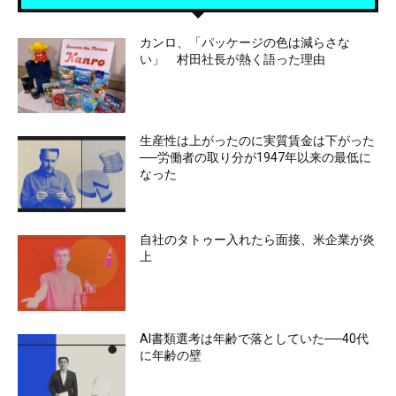
カンロ、「パッケージの色は減らさな
い」 村田社長が熱く語った理由
生産性は上がったのに実質賃金は下がった
──労働者の取り分が1947年以来の最低に
なった
自社のタトゥー入れたら面接、米企業が炎
上
AI書類選考は年齢で落としていた──40代
に年齢の壁