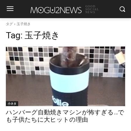
GOOD
SOCIAL
NEWS
タグ
玉子焼き
Tag:
玉子焼き
小ネタ
ハンバーグ自動焼きマシンが怖すぎる…で
も子供たちに大ヒットの理由