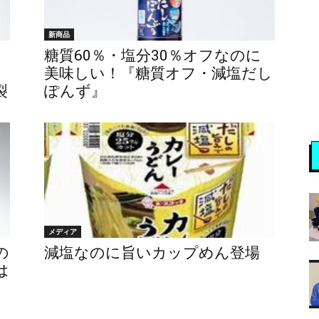
新商品
糖質60％・塩分30％オフなのに
美味しい！『糖質オフ・減塩だし
裂
ぽんず』
メディア
の
減塩なのに旨いカップめん登場
は