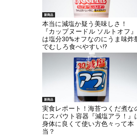
新商品
本当に減塩か疑う美味しさ！
『カップヌードル ソルトオフ』
は塩分30%オフなのにうま味炸
でむしろ食べやすい!?
新商品
実食レポート！海苔つくだ煮な
にスパウト容器『減塩アラ！』
身体に良くて使い方色々って本
当？