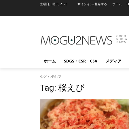
土曜日, 8月 8, 2026
サインイン/登録する
ホーム
S
GOOD
SOCIA
NEWS
ホーム
SDGS・CSR・CSV
メディア
タグ
桜えび
Tag:
桜えび