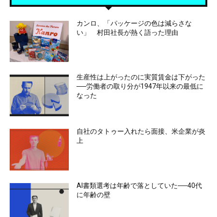
カンロ、「パッケージの色は減らさな
い」 村田社長が熱く語った理由
生産性は上がったのに実質賃金は下がった
──労働者の取り分が1947年以来の最低に
なった
自社のタトゥー入れたら面接、米企業が炎
上
AI書類選考は年齢で落としていた──40代
に年齢の壁