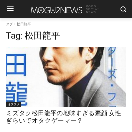
GOOD
SOCIAL
NEWS
タグ
松田龍平
Tag:
松田龍平
オススメ
ミズタク松田龍平の地味すぎる素顔 女性
ぎらいでオタクゲーマー？