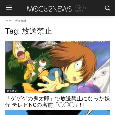
GOOD
SOCIAL
NEWS
タグ
放送禁止
Tag:
放送禁止
オススメ
「ゲゲゲの鬼太郎」で放送禁止になった妖
怪 テレビNGの名前「◯◯◯」!!!