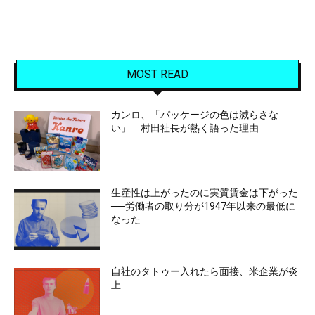
MOST READ
カンロ、「パッケージの色は減らさな
い」 村田社長が熱く語った理由
生産性は上がったのに実質賃金は下がった
──労働者の取り分が1947年以来の最低に
なった
自社のタトゥー入れたら面接、米企業が炎
上