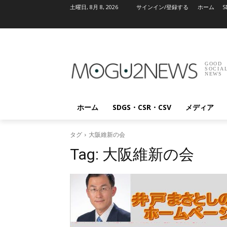
土曜日, 8月 8, 2026
サインイン/登録する
ホーム
S
GOOD
SOCIA
NEWS
ホーム
SDGS・CSR・CSV
メディア
タグ
大阪維新の会
Tag:
大阪維新の会