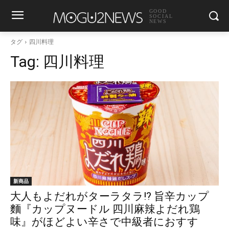
GOOD
SOCIAL
NEWS
タグ
四川料理
Tag:
四川料理
新商品
大人もよだれがターラタラ!? 旨辛カップ
麵『カップヌードル 四川麻辣よだれ鶏
味』がほどよい辛さで中級者におすす