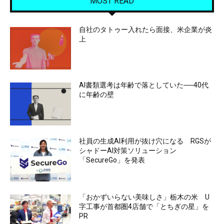
MOST READ
自社のタトゥー入れたら面接、米企業が炎
上
AI書類選考は年齢で落としていた──40代
に年齢の壁
社員の生成AI利用が抜け穴になる RGSが
シャドーAI対策ソリューション
「SecureGo」を発表
「おかずいらない美味しさ」栃木の米 U
字工事が首都圏4店舗で「とちぎの星」を
PR