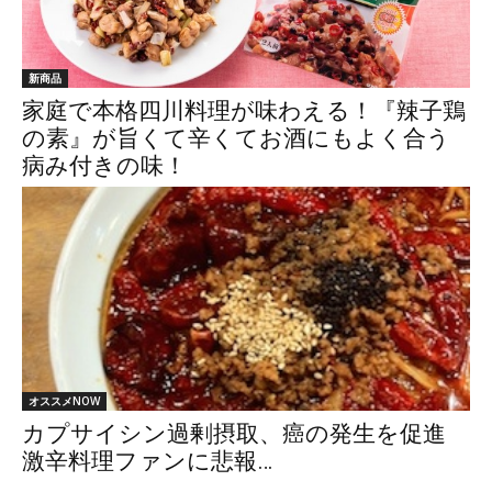
新商品
家庭で本格四川料理が味わえる！『辣子鶏
の素』が旨くて辛くてお酒にもよく合う
病み付きの味！
オススメNOW
カプサイシン過剰摂取、癌の発生を促進
激辛料理ファンに悲報…