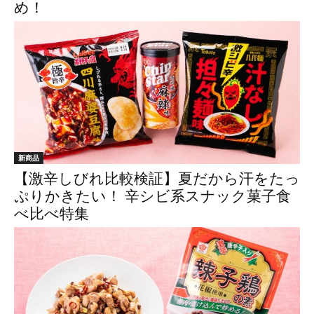
め！
新商品
【激辛しびれ比較検証】夏だから汗をたっ
ぷりかきたい！ 辛シビ系スナック菓子食
べ比べ特集