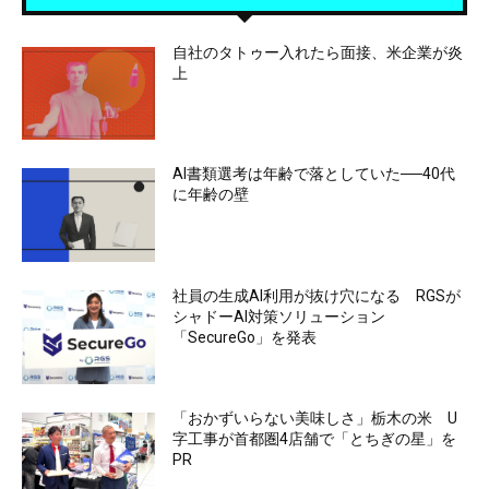
自社のタトゥー入れたら面接、米企業が炎
上
AI書類選考は年齢で落としていた──40代
に年齢の壁
社員の生成AI利用が抜け穴になる RGSが
シャドーAI対策ソリューション
「SecureGo」を発表
「おかずいらない美味しさ」栃木の米 U
字工事が首都圏4店舗で「とちぎの星」を
PR