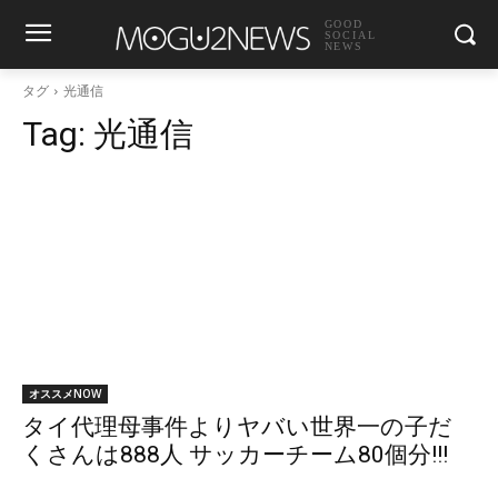
GOOD
SOCIAL
NEWS
タグ
光通信
Tag:
光通信
オススメNOW
タイ代理母事件よりヤバい世界一の子だ
くさんは888人 サッカーチーム80個分!!!