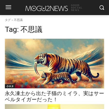
GOOD
SOCIAL
NEWS
タグ
不思議
Tag:
不思議
小ネタ
永久凍土から出た子猫のミイラ、実はサー
ベルタイガーだった！