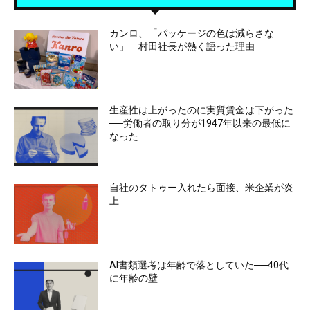
カンロ、「パッケージの色は減らさな
い」 村田社長が熱く語った理由
生産性は上がったのに実質賃金は下がった
──労働者の取り分が1947年以来の最低に
なった
自社のタトゥー入れたら面接、米企業が炎
上
AI書類選考は年齢で落としていた──40代
に年齢の壁