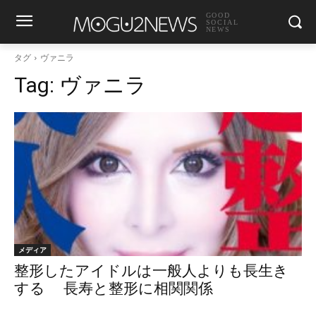
GOOD
SOCIAL
NEWS
タグ
ヴァニラ
Tag:
ヴァニラ
メディア
整形したアイドルは一般人よりも長生き
する 長寿と整形に相関関係