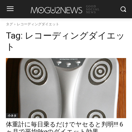
GOOD
SOCIAL
NEWS
タグ
レコーディングダイエット
Tag:
レコーディングダイエッ
ト
小ネタ
体重計に毎日乗るだけでヤセると判明!!! 6
ヶ月で平均9kgのダイエット効果