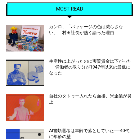
MOST READ
カンロ、「パッケージの色は減らさな
い」 村田社長が熱く語った理由
生産性は上がったのに実質賃金は下がった
──労働者の取り分が1947年以来の最低に
なった
自社のタトゥー入れたら面接、米企業が炎
上
AI書類選考は年齢で落としていた──40代
に年齢の壁