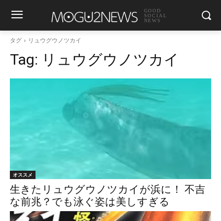
GOOD
SOCIAL
NEWS
タグ
リュウグウノツカイ
Tag:
リュウグウノツカイ
オススメ
生きたリュウグウノツカイが浜に！ 不吉
な前兆？でも泳ぐ姿は美しすぎる