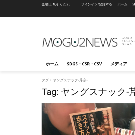
金曜日, 8月 7, 2026
サインイン/登録する
ホーム
S
GOOD
SOCIA
NEWS
ホーム
SDGS・CSR・CSV
メディア
タグ
ヤングスナック-芹奈-
Tag:
ヤングスナック-芹