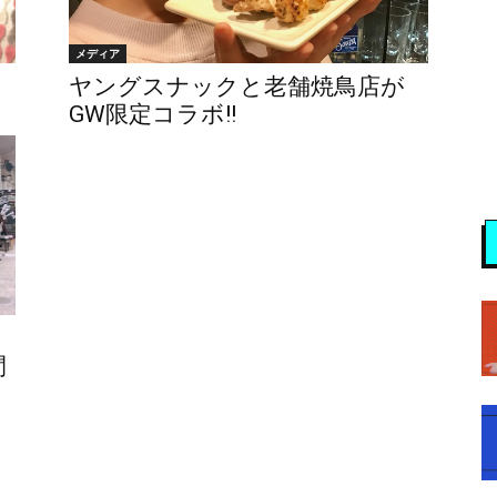
メディア
ヤングスナックと老舗焼鳥店が
GW限定コラボ!!
間