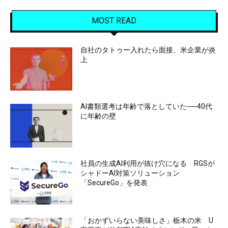
MOST READ
自社のタトゥー入れたら面接、米企業が炎
上
AI書類選考は年齢で落としていた──40代
に年齢の壁
社員の生成AI利用が抜け穴になる RGSが
シャドーAI対策ソリューション
「SecureGo」を発表
「おかずいらない美味しさ」栃木の米 U