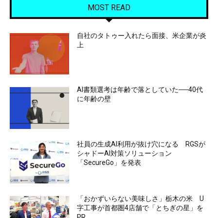
MOST READ
自社のタトゥー入れたら面接、米企業が炎
上
AI書類選考は年齢で落としていた──40代
に年齢の壁
社員の生成AI利用が抜け穴になる RGSが
シャドーAI対策ソリューション
「SecureGo」を発表
「おかずいらない美味しさ」栃木の米 U
字工事が首都圏4店舗で「とちぎの星」を
PR