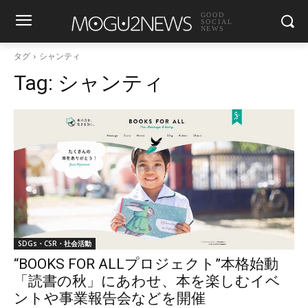
GOOD
SOCIAL
NEWS
タグ
シャンティ
Tag:
シャンティ
SDGs・CSR・社会活動
“BOOKS FOR ALLプロジェクト”本格始動
「読書の秋」にあわせ、本を楽しむイベ
ントや事業報告会などを開催