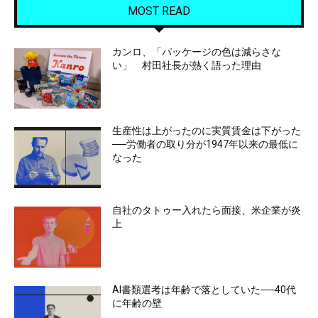
MOST READ
カンロ、「パッケージの色は減らさな
い」 村田社長が熱く語った理由
生産性は上がったのに実質賃金は下がった
──労働者の取り分が1947年以来の最低に
なった
自社のタトゥー入れたら面接、米企業が炎
上
AI書類選考は年齢で落としていた──40代
に年齢の壁