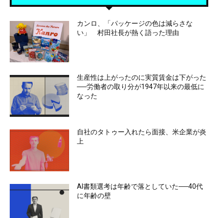
カンロ、「パッケージの色は減らさな
い」 村田社長が熱く語った理由
生産性は上がったのに実質賃金は下がった
──労働者の取り分が1947年以来の最低に
なった
自社のタトゥー入れたら面接、米企業が炎
上
AI書類選考は年齢で落としていた──40代
に年齢の壁