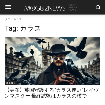
GOOD
SOCIAL
NEWS
タグ
カラス
Tag:
カラス
オススメ
【実在】英国守護する“カラス使い”レイヴ
ンマスター 最終試験はカラスの檻で