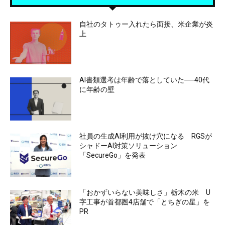
自社のタトゥー入れたら面接、米企業が炎
上
AI書類選考は年齢で落としていた──40代
に年齢の壁
社員の生成AI利用が抜け穴になる RGSが
シャドーAI対策ソリューション
「SecureGo」を発表
「おかずいらない美味しさ」栃木の米 U
字工事が首都圏4店舗で「とちぎの星」を
PR