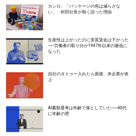
カンロ、「パッケージの色は減らさな
い」 村田社長が熱く語った理由
生産性は上がったのに実質賃金は下がった
──労働者の取り分が1947年以来の最低に
なった
自社のタトゥー入れたら面接、米企業が炎
上
AI書類選考は年齢で落としていた──40代
に年齢の壁