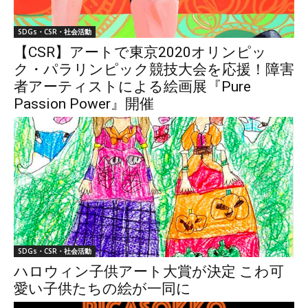
SDGs・CSR・社会活動
【CSR】アートで東京2020オリンピッ
ク・パラリンピック競技大会を応援！障害
者アーティストによる絵画展『Pure
Passion Power』開催
SDGs・CSR・社会活動
ハロウィン子供アート大賞が決定 こわ可
愛い子供たちの絵が一同に